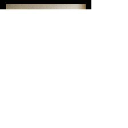
Previous
Next
© 2026 All rights reserved | Mario Rosini
photographer | Brescia - Italy | P.iva
04353960984
|
+39 338 8548140
|
mario.rosini@hotmail.it